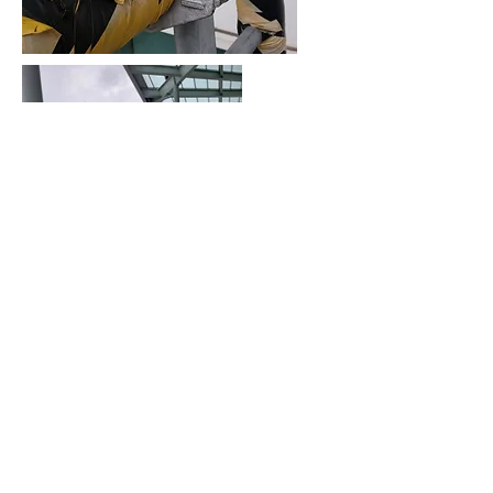
Job Reference 3: Westley
Square, Replacement of
Wheel of Mobile