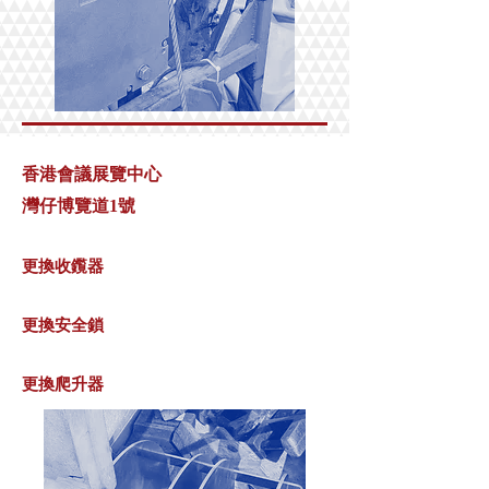
香港會議展覽中心
灣仔博覽道1號
更換
收鑬器
​更換安全鎖
更換爬升器