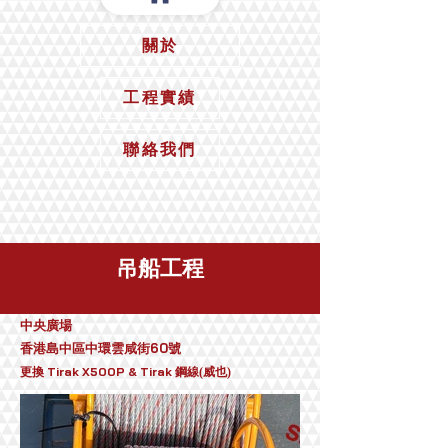
關於
工程實績
聯絡我們
​吊船工程
中央廣場
香港島中區中環雲咸街60號
Tir
ak X500P & Tirak
更換
鋼線(威也)